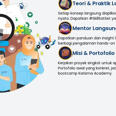
Teori & Praktik
Setiap konsep langsung diaplikas
nyata. Dapatkan #SkillSatSet y
Mentor Langsung
Dapatkan panduan dan insight lan
berbagi pengalaman hands-on da
Misi & Portofoli
Kerjakan proyek singkat untuk ap
Portofolio awal yang konkret, j
bootcamp Karisma Academy.