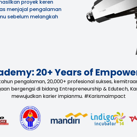
hasilkan proyek keren
emas menjajal pengalaman
almu sebelum melangkah
ademy: 20+ Years of Empower
 tahun pengalaman, 20,000+ profesional sukses, kemitr
gaan bergengsi di bidang Entrepreneurship & Edutech, K
mewujudkan karier impianmu. #KarismaImpact