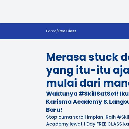
Home
/
Free Class
Merasa stuck d
yang itu-itu aj
mulai dari man
Waktunya #SkillSatSet! Ikut
Karisma Academy & Langsu
Baru!
Stop cuma scroll impian! Raih #Ski
Academy lewat 1 Day FREE CLASS kam