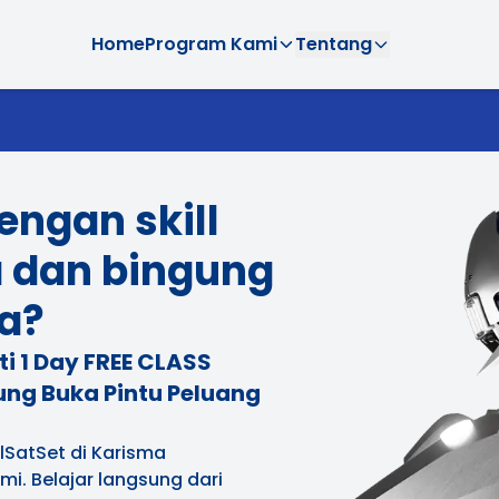
Home
Program Kami
Tentang
engan skill
a dan bingung
a?
i 1 Day FREE CLASS
ng Buka Pintu Peluang
llSatSet di Karisma
i. Belajar langsung dari