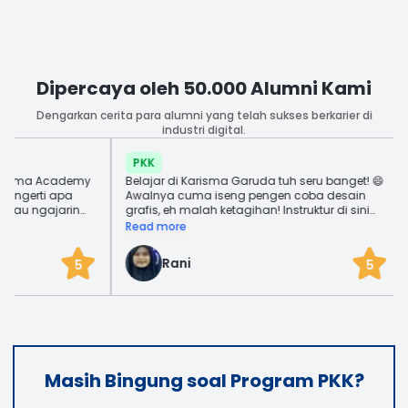
Dipercaya oleh 50.000 Alumni Kami
Dengarkan cerita para alumni yang telah sukses berkarier di
industri digital.
PKK
sma Academy
Belajar di Karisma Garuda tuh seru banget! 😄
b
gerti apa
Awalnya cuma iseng pengen coba desain
t
u ngajarin
grafis, eh malah ketagihan! Instruktur di sini
m
jaran yang
asik, nggak kaku, dan ngajarnya gampang
b
Read more
R
ya sampai ke
dimengerti, bahkan buat yang baru banget
s
r disini
kayak aku.
d
Rani
5
5
s, cocok deh
si
2 yang ada
isa membuat
jadiin
Masih Bingung soal Program PKK?