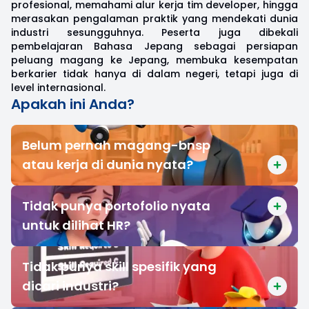
profesional, memahami alur kerja tim developer, hingga
merasakan pengalaman praktik yang mendekati dunia
industri sesungguhnya. Peserta juga dibekali
pembelajaran Bahasa Jepang sebagai persiapan
peluang magang ke Jepang, membuka kesempatan
berkarier tidak hanya di dalam negeri, tetapi juga di
level internasional.
Apakah ini Anda?
Belum pernah magang-bnsp
atau kerja di dunia nyata?
Tidak punya portofolio nyata
untuk dilihat HR?
Tidak punya skill spesifik yang
dicari industri?