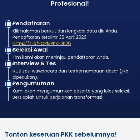
Profesional!
Pendaftaran
Klik halaman berikut dan lengkapi data diri Anda.
Pendaftaran terakhir 30 April 2026.
https://s.id/FORMPKK-2K26
Seleksi Awal
Tim kami akan meninjau pendaftaran Anda.
Interview & Tes
Ikuti sesi wawancara dan tes kemampuan dasar (jika
diperlukan).
Pengumuman
Kami akan mengumumkan peserta yang lolos seleksi.
Bersiaplah untuk perjalanan transformasi!
TESTIMONI PKK KARISMA ACADEMY
Dengar langsung kisah inspiratif dari peserta PKK
Tonton keseruan PKK sebelumnya!
batch sebelumnya!